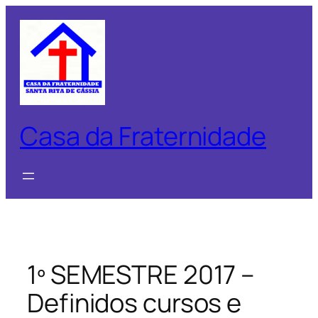
Pular
para
o
conteúdo
Casa da Fraternidade
1º SEMESTRE 2017 –
Definidos cursos e