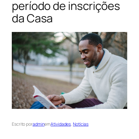
período de inscrições
da Casa
Escrito por
admin
em
Atividades
, 
Notícias