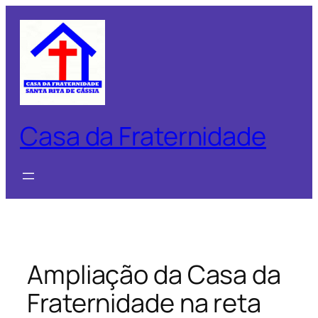
Pular
para
o
conteúdo
Casa da Fraternidade
Ampliação da Casa da
Fraternidade na reta