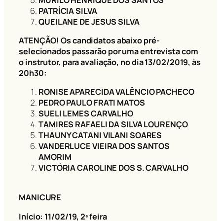
PATRÍCIA SILVA
QUEILANE DE JESUS SILVA
ATENÇÃO! Os candidatos abaixo pré-
selecionados passarão por uma entrevista com
o instrutor, para avaliação, no dia 13/02/2019, às
20h
30
:
RONISE APARECIDA VALÊNCIO PACHECO
PEDRO PAULO FRATI MATOS
SUELI LEMES CARVALHO
TAMIRES RAFAELI DA SILVA LOURENÇO
THAUNY CATANI VILANI SOARES
VANDERLUCE VIEIRA DOS SANTOS
AMORIM
VICTÓRIA CAROLINE DOS S. CARVALHO
MANICURE
Início: 11/02/19
, 2ª feira