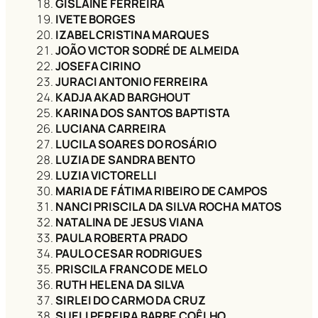
GISLAINE FERREIRA
IVETE BORGES
IZABEL CRISTINA MARQUES
JOÃO VICTOR SODRÉ DE ALMEIDA
JOSEFA CIRINO
JURACI ANTONIO FERREIRA
KADJA AKAD BARGHOUT
KARINA DOS SANTOS BAPTISTA
LUCIANA CARREIRA
LUCILA SOARES DO ROSÁRIO
LUZIA DE SANDRA BENTO
LUZIA VICTORELLI
MARIA DE FÁTIMA RIBEIRO DE CAMPOS
NANCI PRISCILA DA SILVA ROCHA MATOS
NATALINA DE JESUS VIANA
PAULA ROBERTA PRADO
PAULO CESAR RODRIGUES
PRISCILA FRANCO DE MELO
RUTH HELENA DA SILVA
SIRLEI DO CARMO DA CRUZ
SUELI PEREIRA BARBE COÊLHO